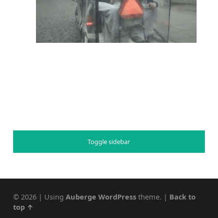
Toggle sidebar
© 2026
|
Using
Auberge
WordPress
theme.
|
Back to
top ↑