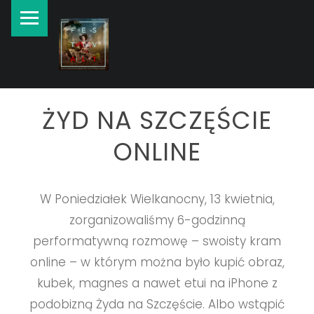
New currents in contemporary Jewish art.
ŻYD NA SZCZĘŚCIE
ONLINE
W Poniedziałek Wielkanocny, 13 kwietnia,
zorganizowaliśmy 6-godzinną
performatywną rozmowę – swoisty kram
online – w którym można było kupić obraz,
kubek, magnes a nawet etui na iPhone z
podobizną Żyda na Szczęście. Albo wstąpić