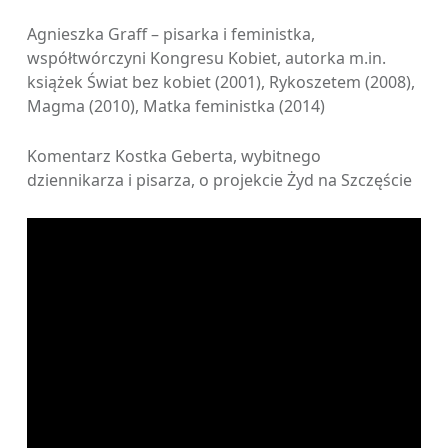
Agnieszka Graff – pisarka i feministka,
współtwórczyni Kongresu Kobiet, autorka m.in.
książek Świat bez kobiet (2001), Rykoszetem (2008),
Magma (2010), Matka feministka (2014)
Komentarz Kostka Geberta, wybitnego
dziennikarza i pisarza, o projekcie Żyd na Szczęście