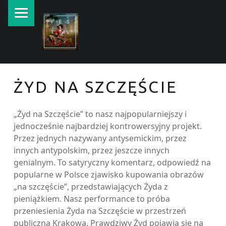
PRIMARY MENU
New currents in contemporary Jewish art.
ŻYD NA SZCZĘŚCIE
„Żyd na Szczęście” to nasz najpopularniejszy i
jednocześnie najbardziej kontrowersyjny projekt.
Przez jednych nazywany antysemickim, przez
innych antypolskim, przez jeszcze innych
genialnym. To satyryczny komentarz, odpowiedź na
popularne w Polsce zjawisko kupowania obrazów
„na szczęście”, przedstawiających Żyda z
pieniążkiem. Nasz performance to próba
przeniesienia Żyda na Szczęście w przestrzeń
publiczną Krakowa. Prawdziwy Żyd pojawia się na