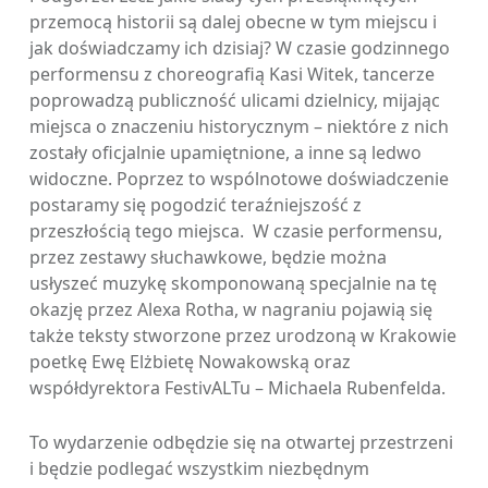
przemocą historii są dalej obecne w tym miejscu i
jak doświadczamy ich dzisiaj? W czasie godzinnego
performensu z choreografią Kasi Witek, tancerze
poprowadzą publiczność ulicami dzielnicy, mijając
miejsca o znaczeniu historycznym – niektóre z nich
zostały oficjalnie upamiętnione, a inne są ledwo
widoczne. Poprzez to wspólnotowe doświadczenie
postaramy się pogodzić teraźniejszość z
przeszłością tego miejsca. W czasie performensu,
przez zestawy słuchawkowe, będzie można
usłyszeć muzykę skomponowaną specjalnie na tę
okazję przez Alexa Rotha, w nagraniu pojawią się
także teksty stworzone przez urodzoną w Krakowie
poetkę Ewę Elżbietę Nowakowską oraz
współdyrektora FestivALTu – Michaela Rubenfelda.
To wydarzenie odbędzie się na otwartej przestrzeni
i będzie podlegać wszystkim niezbędnym