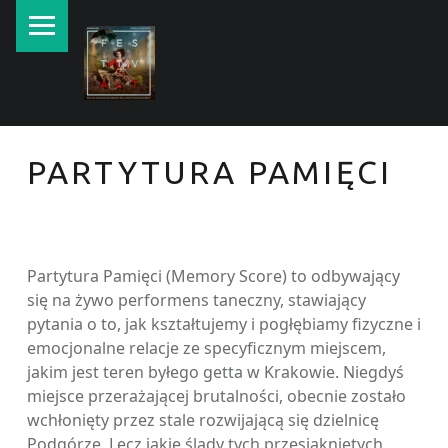
PRIMARY MENU
New currents in contemporary Jewish art.
PARTYTURA PAMIĘCI
Partytura Pamięci (Memory Score) to odbywający
się na żywo performens taneczny, stawiający
pytania o to, jak kształtujemy i pogłębiamy fizyczne i
emocjonalne relacje ze specyficznym miejscem,
jakim jest teren byłego getta w Krakowie. Niegdyś
miejsce przerażającej brutalności, obecnie zostało
wchłonięty przez stale rozwijającą się dzielnicę
Podgórze. Lecz jakie ślady tych przesiąkniętych