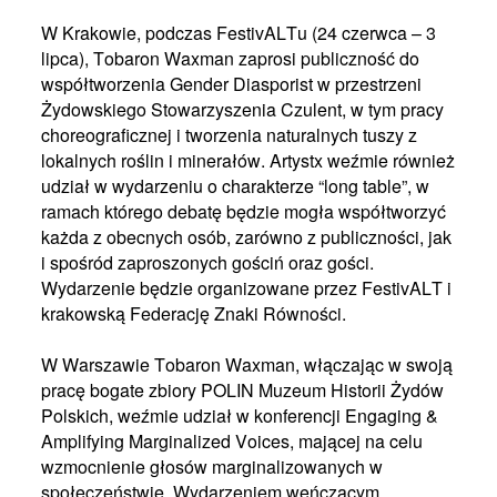
W Krakowie, podczas FestivALTu (24 czerwca – 3
lipca), Tobaron Waxman zaprosi publiczność do
współtworzenia Gender Diasporist w przestrzeni
Żydowskiego Stowarzyszenia Czulent, w tym pracy
choreograficznej i tworzenia naturalnych tuszy z
lokalnych roślin i minerałów. Artystx weźmie również
udział w wydarzeniu o charakterze “long table”, w
ramach którego debatę będzie mogła współtworzyć
każda z obecnych osób, zarówno z publiczności, jak
i spośród zaproszonych gościń oraz gości.
Wydarzenie będzie organizowane przez FestivALT i
krakowską Federację Znaki Równości.
W Warszawie Tobaron Waxman, włączając w swoją
pracę bogate zbiory POLIN Muzeum Historii Żydów
Polskich, weźmie udział w konferencji Engaging &
Amplifying Marginalized Voices, mającej na celu
wzmocnienie głosów marginalizowanych w
społeczeństwie. Wydarzeniem weńczącym