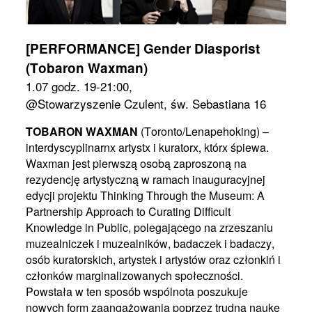
[PERFORMANCE] Gender Diasporist
(Tobaron Waxman)
1.07 godz. 19-21:00,
@Stowarzyszenie Czulent, św. Sebastiana 16
TOBARON WAXMAN
(Toronto/Lenapehoking) –
interdyscyplinarnx artystx i kuratorx, którx śpiewa.
Waxman jest pierwszą osobą zaproszoną na
rezydencję artystyczną w ramach inauguracyjnej
edycji projektu Thinking Through the Museum: A
Partnership Approach to Curating Difficult
Knowledge in Public, polegającego na zrzeszaniu
muzealniczek i muzealników, badaczek i badaczy,
osób kuratorskich, artystek i artystów oraz członkiń i
członków marginalizowanych społeczności.
Powstała w ten sposób wspólnota poszukuje
nowych form zaangażowania poprzez trudną naukę