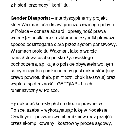
z historii przemocy i konfliktu.
Gender Diasporist
– interdyscyplinarny projekt,
który Waxman przedstawi podczas swojego pobytu
w Polsce – obnaża absurd i opresyjność prawa
wobec jednostki oraz rozkłada na czynniki pierwsze
sposób postrzegania ciała przez system państwowy.
W ramach projektu Waxman, jako otwarcie
transpłciowa osoba polsko-żydowskiego
pochodzenia, aplikuje o polskie obywatelstwo, tym
samym czyniąc postkolonialny gest dekonstruujący
prawo powrotu (heb.
, chok ha-szwut) oraz
השבות
חוק
wspiera społeczność LGBTQIAP+ i ruch
feministyczny w Polsce.
By dokonać korekty płci na drodze prawnej w
Polsce, trzeba – wykorzystując lukę w Kodeksie
Cywilnym – pozwać swoich rodziców oraz przejść
przez skomplikowany i kosztowny proces sądowy,