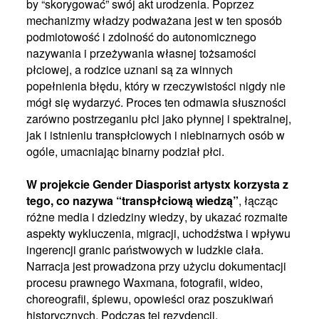
by “skorygować” swój akt urodzenia. Poprzez
mechanizmy władzy podważana jest w ten sposób
podmiotowość i zdolność do autonomicznego
nazywania i przeżywania własnej tożsamości
płciowej, a rodzice uznani są za winnych
popełnienia błędu, który w rzeczywistości nigdy nie
mógł się wydarzyć. Proces ten odmawia słuszności
zarówno postrzeganiu płci jako płynnej i spektralnej,
jak i istnieniu transpłciowych i niebinarnych osób w
ogóle, umacniając binarny podział płci.
W projekcie Gender Diasporist artystx korzysta z
tego, co nazywa “transpłciową wiedzą”
, łącząc
różne media i dziedziny wiedzy, by ukazać rozmaite
aspekty wykluczenia, migracji, uchodźstwa i wpływu
ingerencji granic państwowych w ludzkie ciała.
Narracja jest prowadzona przy użyciu dokumentacji
procesu prawnego Waxmana, fotografii, wideo,
choreografii, śpiewu, opowieści oraz poszukiwań
historycznych. Podczas tej rezydencji,