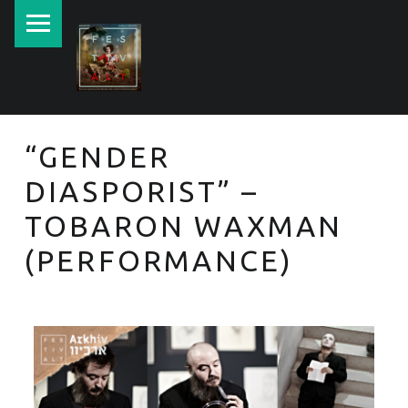
New currents in contemporary Jewish art.
“GENDER
DIASPORIST” –
TOBARON WAXMAN
(PERFORMANCE)