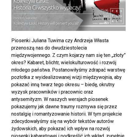
Piosenki Juliana Tuwima czy Andrzeja Własta
przenoszą nas do dwudziestolecia
międzywojennego. Z czym kojarzy nam się ten „złoty”
okres? Kabaret, blichtr, wielokulturowość i rozwój
młodego państwa. Postanowiłyśmy zdrapać warstwę
pozłotka z wyidealizowanej wizji międzywojnia, aby
pokazać inną twarz tego okresu – biedę, okrutny
wyzysk pracowników i pracownic oraz
antysemityzm.
W naszych wersjach piosenek
pokazujemy jak dawne traumy rozm
y
wa się
przez
nostalgię i romantyzowanie historii. W tym projekcie
zdecydowałyśmy się na wybór tekstów autorów
żydowskich, aby pokazać ich wpływ na rozwój
piosenki kabaretowej i podkreślić ich wkład, zupełnie