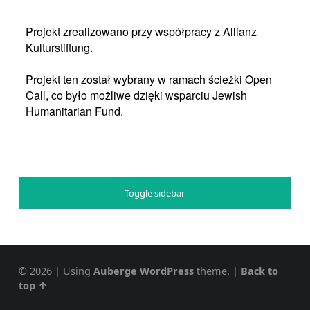
Projekt zrealizowano przy współpracy z Allianz
Kulturstiftung.
Projekt ten został wybrany w ramach ścieżki Open
Call, co było możliwe dzięki wsparciu Jewish
Humanitarian Fund.
Toggle sidebar
© 2026
|
Using
Auberge
WordPress
theme.
|
Back to
top ↑