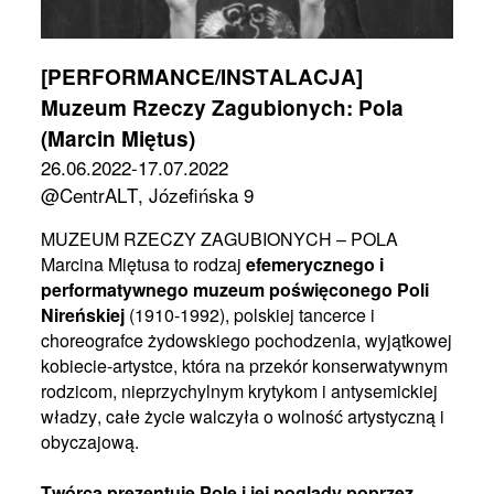
[PERFORMANCE/INSTALACJA]
Muzeum Rzeczy Zagubionych: Pola
(Marcin Miętus)
26.06.2022-17.07.2022
@CentrALT, Józefińska 9
MUZEUM RZECZY ZAGUBIONYCH – POLA
Marcina Miętusa to rodzaj
efemerycznego i
performatywnego muzeum poświęconego Poli
Nireńskiej
(1910-1992), polskiej tancerce i
choreografce żydowskiego pochodzenia, wyjątkowej
kobiecie-artystce, która na przekór konserwatywnym
rodzicom, nieprzychylnym krytykom i antysemickiej
władzy, całe życie walczyła o wolność artystyczną i
obyczajową.
Twórca prezentuje Polę i jej poglądy poprzez