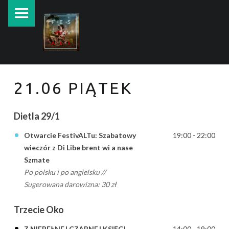
PRIMARY MENU
New currents in contemporary Jewish art.
21.06 PIĄTEK
Dietla 29/1
Otwarcie FestivALTu: Szabatowy
19:00 - 22:00
wieczór z Di Libe brent wi a nase
Szmate
Po polsku i po angielsku //
Sugerowana darowizna: 30 zł
Trzecie Oko
Z NIEPEŁNEJ CZARNEJ KSIĘGI
14:00 - 19:00