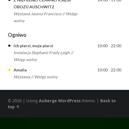
OBOZU AUSCHWITZ
Wystawa Jasona Francisco // Wstęp
wolny
Ogniwo
Ich piersi, moje piersi
10:00 - 22:00
Instalacja Stephanii Fredy Leigh //
Wstęp wolny
Amalia
10:00 - 22:00
Wystawa // Wstęp wolny
© 2026
|
Using
Auberge
WordPress
theme.
|
Back to
top ↑