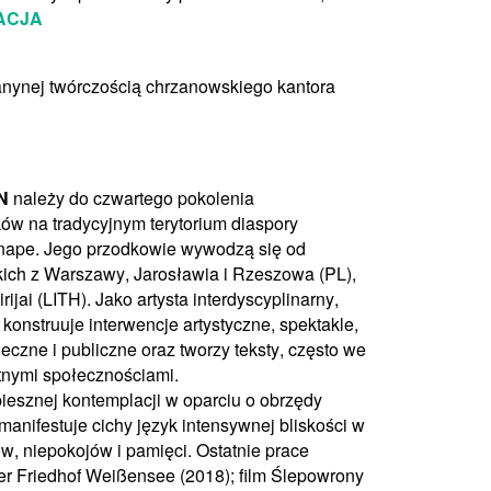
ACJA
nynej twórczością chrzanowskiego kantora
N
należy do czwartego pokolenia
w na tradycyjnym terytorium diaspory
nape. Jego przodkowie wywodzą się od
ich z Warszawy, Jarosławia i Rzeszowa (PL),
jai (LITH). Jako artysta interdyscyplinarny,
 konstruuje interwencje artystyczne, spektakle,
ołeczne i publiczne oraz tworzy teksty, często we
etnymi społecznościami.
iesznej kontemplacji w oparciu o obrzędy
 manifestuje cichy język intensywnej bliskości w
w, niepokojów i pamięci. Ostatnie prace
er Friedhof Weißensee (2018); film Ślepowrony