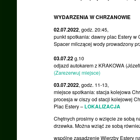
WYDARZENIA W CHRZANOWIE
02.07.2022
, godz. 20:45,
punkt spotkania: dawny plac Estery w
Spacer milczącej wody prowadzony prz
03.07.22
g.10
odjazd autokarem z KRAKOWA (Józe
(Zarezerwuj miejsce)
03.07.2022
, godz. 11-13,
miejsce spotkania: stacja kolejowa C
procesja w ciszy od stacji kolejowej 
Plac Estery –
LOKALIZACJA
Chętnych prosimy o wzięcie ze sobą 
drzewka. Można wziąć ze sobą również
wspólne zasadzenie Wierzby Estery 