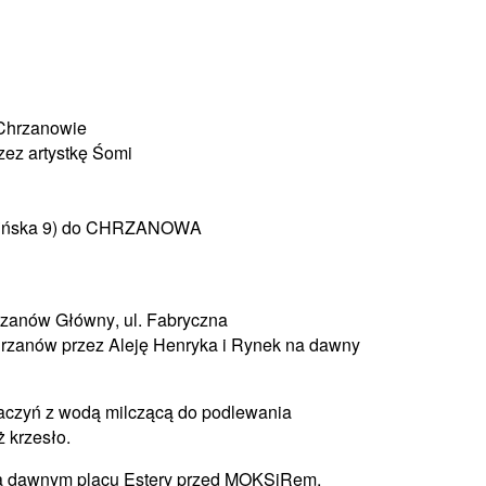
 Chrzanowie
ez artystkę Śomi
fińska 9) do CHRZANOWA
hrzanów Główny, ul. Fabryczna
Chrzanów przez Aleję Henryka i Rynek na dawny
naczyń z wodą milczącą do podlewania
 krzesło.
na dawnym placu Estery przed MOKSiRem,