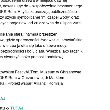
 posadzenie drzewa w miejscu dawnej
y, nawiązując do – współcześnie bezimiennego
KSiRem. Artyści zapraszają publiczność do
zy użyciu symbolicznej “milczącej wody” oraz
cych projektowi od 28 czerwca do 3 lipca 2022.
łania starą, intymną przestrzeń
w, gdzie społeczności żydowskie i słowiańskie
e wierzba jawiła się jako drzewo mocy,
bezpłodności i bólu ciała. Wierzba jako łącznik
jny stworzyć może pomost i podstawę
rakowskim FestivALTem, Muzeum w Chrzanowie
 MOKSiRem w Chrzanowie, dr Markiem
). Projekt wsparł Allianz i Komisja
TAJ
ktu ->
TUTAJ