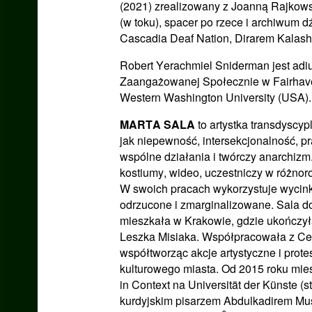
(2021) zrealizowany z Joanną Rajkow
(w toku), spacer po rzece i archiwum
Cascadia Deaf Nation, Dirarem Kalash
Robert Yerachmiel Sniderman jest adi
Zaangażowanej Społecznie w Fairhaven 
Western Washington University (USA).
MARTA SALA
to artystka transdyscyp
jak niepewność, intersekcjonalność, p
wspólne działania i twórczy anarchizm. 
kostiumy, wideo, uczestniczy w różnor
W swoich pracach wykorzystuje wycinki,
odrzucone i zmarginalizowane. Sala d
mieszkała w Krakowie, gdzie ukończył
Leszka Misiaka. Współpracowała z Cec
współtworząc akcje artystyczne i prote
kulturowego miasta. Od 2015 roku miesz
in Context na Universität der Künste
kurdyjskim pisarzem Abdulkadirem Mus