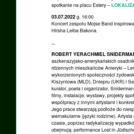
spotkanie na placu Estery –
LOKALIZ
03.07.2022
g. 16:00
Koncert zespołu Mojse Band inspirowa
Hirsha Leiba Bakona.
***
ROBERT YERACHMIEL SNIDERMA
aszkenazyjsko-amerykańskich osadnikó
rdzennych mieszkańców Ameryki – Le
wykorzenionych społeczności żydowsk
Kiszyniowa (MLD), Dniepru (UKR) i Seiri
kurator, poeta i organizator, Sniderman
filmy, instalacje, wystawy, projekty sp
współpracy z innymi artystami i konkr
Jego prace stwarzają podłoże do niesp
wernakularne (języki rodzime). Artysta
czasie, poprzez radykalizację wypadkó
obejmują: performance Lost in Jüdisch