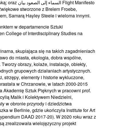
ską; oraz
Flight Manifesto
السماء
إلى
الصعود
بيان
 dźwiękowe stworzone z Brelem Froebe,
em, Samarą Hayley Steele i wieloma innymi.
unktem w departamencie Sztuki
College of Interdisciplinary Studies na
linarna, skupiająca się na takich zagadnieniach
rawo do miasta, ekologia, dobra wspólne,
Tworzy obrazy, kolaże, instalacje, obiekty,
odnych grupowych działaniach artystycznych.
 strzępy, elementy i historie wykluczone,
orastała w Chrzanowie, w latach 2000-2015
a Akademię Sztuk Pięknych w pracowni prof.
ylią Malik i Kolektywem Niedzielni,
sty w obronie przyrody i dziedzictwa
ka w Berlinie, gdzie ukończyła Institute for Art
 (stypendium DAAD 2017-20). W 2020 roku wraz z
ą zrealizowała wielojęzyczny projekt