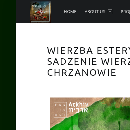
New currents in contemporary Jewish art.
HOME
ABOUT US
PRO
WIERZBA ESTER
SADZENIE WIER
CHRZANOWIE