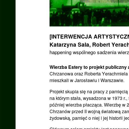
[INTERWENCJA ARTYSTYCZNA] 
Katarzyna Sala, Robert Yerach
happening wspólnego sadzenia wier
Wierzba Estery to projekt publiczny 
Chrzanowa oraz Roberta Yerachmiela S
mieszkali w Jarosławiu i Warszawie.
Projekt skupia się na pracy z pamięc
na którym stała, wysadzona w 1973 r.,
później wierzba płacząca. Wierzbę w 2
Chrzanów przed II wojną światową za
żydowską, pamięć o niej i jej historii j