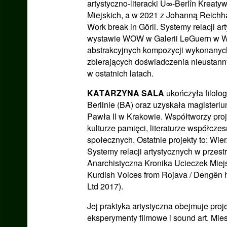
artystyczno-literacki Û∞-Berlîn Kreat
Miejskich, a w 2021 z Johanną Reichhar
Work break in Görli. Systemy relacji ar
wystawie WOW w Galerii LeGuern w Wa
abstrakcyjnych kompozycji wykonanych
zbierających doświadczenia nieustann
w ostatnich latach.
KATARZYNA SALA
ukończyła filolo
Berlinie (BA) oraz uzyskała magisteriu
Pawła II w Krakowie. Współtworzy projek
kulturze pamięci, literaturze współczesn
społecznych. Ostatnie projekty to: Wie
Systemy relacji artystycznych w przest
Anarchistyczna Kronika Ucieczek Miejs
Kurdish Voices from Rojava / Dengên h
Ltd 2017).
Jej praktyka artystyczna obejmuje proje
eksperymenty filmowe i sound art. Mies