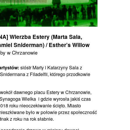
Wierzba Estery (Marta Sala,
miel Sniderman) / Esther’s Willow
zby w Chrzanowie
artystów:
sióstr Marty i Katarzyny Sala z
nidermana z Filadelfii, którego przodkowie
ią wokół dawnego placu Estery w Chrzanowie,
 Synagoga Wielka i gdzie wyrosła jakiś czas
018 roku nieoczekiwanie ścięto. Miasto
mieszkiwane było w połowie przez społeczność
ednak z roku na rok słabnie.