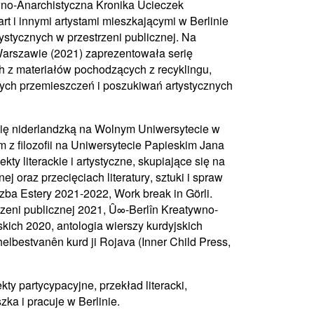
ywno-Anarchistyczna Kronika Ucieczek
t i innymi artystami mieszkającymi w Berlinie
tystycznych w przestrzeni publicznej. Na
rszawie (2021) zaprezentowała serię
 z materiałów pochodzących z recyklingu,
ych przemieszczeń i poszukiwań artystycznych
gię niderlandzką na Wolnym Uniwersytecie w
m z filozofii na Uniwersytecie Papieskim Jana
ty literackie i artystyczne, skupiające się na
ej oraz przecięciach literatury, sztuki i spraw
rzba Estery 2021-2022, Work break in Görli.
rzeni publicznej 2021, Û∞-Berlîn Kreatywno-
kich 2020, antologia wierszy kurdyjskich
elbestvanên kurd ji Rojava (Inner Child Press,
kty partycypacyjne, przekład literacki,
zka i pracuje w Berlinie.